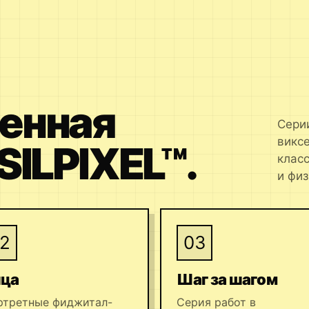
енная
Серии
викс
SILPIXEL™.
класс
и физ
2
03
ца
Шаг за шагом
ртретные фиджитал-
Серия работ в