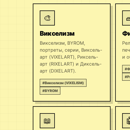
🎨

Викселизм
Ф
Викселизм, BYROM,
Рел
портреты, серии, Виксель-
печ
арт (VIXELART), Риксель-
и о
арт (RIXELART) и Диксель-
#Ф
арт (DIXELART).
#Р
#Викселизм (VIXELISM)
#BYROM
📖
