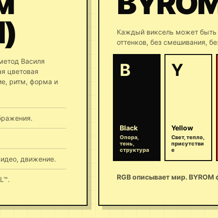
м
BYRO
M)
Каждый виксель может быть 
оттенков, без смешивания, бе
метод Василя
B
Y
ая цветовая
е, ритм, форма и
бражения.
Black
Yellow
Опора,
Свет, тепло,
тень,
присутстви
структура
е
видео, движение.
RGB описывает мир. BYROM 
L™.