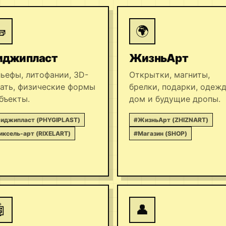

🌍
иджипласт
ЖизньАрт
ьефы, литофании, 3D-
Открытки, магниты,
ать, физические формы
брелки, подарки, одежд
бъекты.
дом и будущие дропы.
иджипласт (PHYGIPLAST)
#ЖизньАрт (ZHIZNART)
иксель-арт (RIXELART)
#Магазин (SHOP)

👤