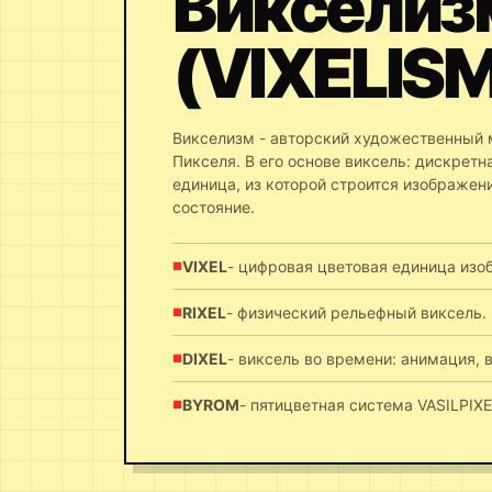
Викселиз
(VIXELIS
Викселизм - авторский художественный 
Пикселя. В его основе виксель: дискретн
единица, из которой строится изображени
состояние.
VIXEL
- цифровая цветовая единица изо
RIXEL
- физический рельефный виксель.
DIXEL
- виксель во времени: анимация, 
BYROM
- пятицветная система VASILPIXE