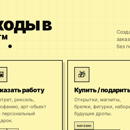
ходы в
Созд
™.
заказ
без п

🎁
казать работу
Купить / подарит
трет, риксель,
Открытки, магниты,
офанию, арт-объект
брелки, фигурки, набор
и персональный
будущие дропы.
арок.
магазин