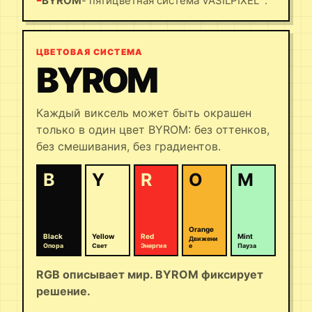
BYROM
- пятицветная система VASILPIXEL™.
ЦВЕТОВАЯ СИСТЕМА
BYROM
Каждый виксель может быть окрашен
только в один цвет BYROM: без оттенков,
без смешивания, без градиентов.
B
Y
R
O
M
Orange
Black
Yellow
Red
Mint
Движени
Опора
Свет
Энергия
е
Пауза
RGB описывает мир. BYROM фиксирует
решение.